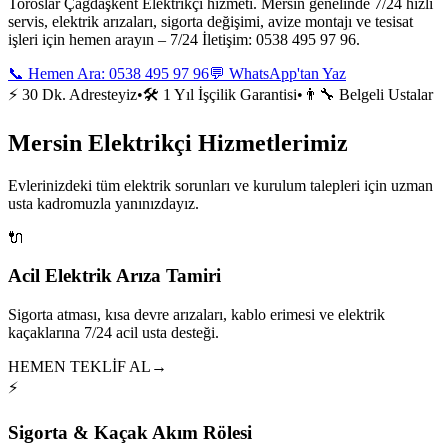
Toroslar Çağdaşkent Elektrikçi hizmeti. Mersin genelinde 7/24 hızlı
servis, elektrik arızaları, sigorta değişimi, avize montajı ve tesisat
işleri için hemen arayın – 7/24 İletişim: 0538 495 97 96.
📞 Hemen Ara:
0538 495 97 96
💬 WhatsApp'tan Yaz
⚡ 30 Dk. Adresteyiz
•
🛠️ 1 Yıl İşçilik Garantisi
•
👨‍🔧 Belgeli Ustalar
Mersin Elektrikçi Hizmetlerimiz
Evlerinizdeki tüm elektrik sorunları ve kurulum talepleri için uzman
usta kadromuzla yanınızdayız.
🔌
Acil Elektrik Arıza Tamiri
Sigorta atması, kısa devre arızaları, kablo erimesi ve elektrik
kaçaklarına 7/24 acil usta desteği.
HEMEN TEKLİF AL
→
⚡
Sigorta & Kaçak Akım Rölesi