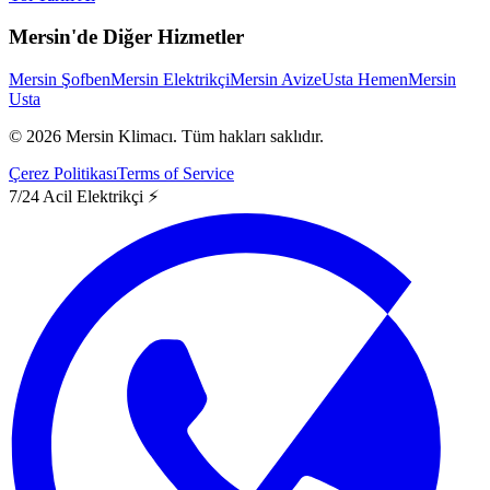
Mersin'de Diğer Hizmetler
Mersin Şofben
Mersin Elektrikçi
Mersin Avize
Usta Hemen
Mersin
Usta
©
2026
Mersin Klimacı.
Tüm hakları saklıdır.
Çerez Politikası
Terms of Service
7/24 Acil Elektrikçi ⚡