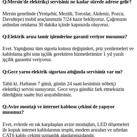
Q:
Mersin'de elektrikçi servisiniz ne kadar sürede adrese gelir?
Mersin genelinde (Yenişehir, Mezitli, Toroslar, Akdeniz, Pozcu,
Davultepe) mobil araçlarımızla 7/24 hazır bekliyoruz. Çağrınızın
ardından ortalama 30 dakika içinde kapınızda oluyoruz.
Q:
Elektrik arıza tamir işlemlerine garanti veriyor musunuz?
Evet. Yaptığımız tüm sigorta kutusu değişimleri, priz yenilemeleri ve
kablolama gibi usta işçilik gerektiren hizmetlerimize 1 yıl yazılı
işçilik garantisi veriyoruz.
Q:
Gece yarısı elektrik sigortası attığında servisiniz var mı?
Tabii ki. Haftanın 7 günü, günün 24 saati kesintisiz nöbetçi
elektrikçi servisi sunuyoruz. Gece veya gündüz fark etmeksizin
dilediğiniz saatte bizi arayabilirsiniz.
Q:
Avize montajı ve internet kablosu çekimi de yapıyor
musunuz?
Evet, evlerde en sık karşılaşılan avize montajları, LED döşemeleri
ile kopuk internet kablolarının tespiti, modem arızaları ve sıfırdan
CAT6 kablo çekimi uzmanlık alanlarımızdandır.