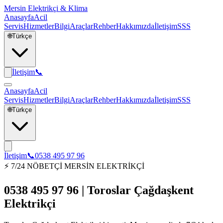
Mersin Elektrikçi & Klima
Anasayfa
Acil
Servis
Hizmetler
Bilgi
Araçlar
Rehber
Hakkımızda
İletişim
SSS
🌐
Türkçe
İletişim
📞
Anasayfa
Acil
Servis
Hizmetler
Bilgi
Araçlar
Rehber
Hakkımızda
İletişim
SSS
🌐
Türkçe
İletişim
📞
0538 495 97 96
⚡ 7/24 NÖBETÇİ MERSİN ELEKTRİKÇİ
0538 495 97 96 | Toroslar Çağdaşkent
Elektrikçi