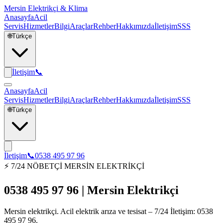
Mersin Elektrikçi & Klima
Anasayfa
Acil
Servis
Hizmetler
Bilgi
Araçlar
Rehber
Hakkımızda
İletişim
SSS
🌐
Türkçe
İletişim
📞
Anasayfa
Acil
Servis
Hizmetler
Bilgi
Araçlar
Rehber
Hakkımızda
İletişim
SSS
🌐
Türkçe
İletişim
📞
0538 495 97 96
⚡ 7/24 NÖBETÇİ MERSİN ELEKTRİKÇİ
0538 495 97 96 | Mersin Elektrikçi
Mersin elektrikçi. Acil elektrik arıza ve tesisat – 7/24 İletişim: 0538
495 97 96.