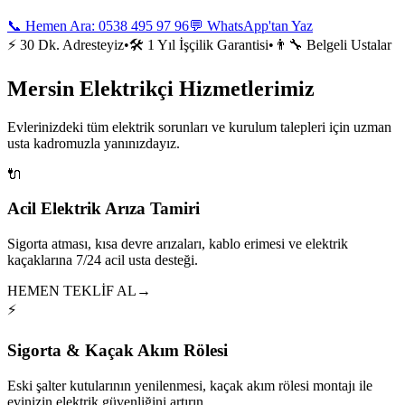
📞 Hemen Ara:
0538 495 97 96
💬 WhatsApp'tan Yaz
⚡ 30 Dk. Adresteyiz
•
🛠️ 1 Yıl İşçilik Garantisi
•
👨‍🔧 Belgeli Ustalar
Mersin Elektrikçi Hizmetlerimiz
Evlerinizdeki tüm elektrik sorunları ve kurulum talepleri için uzman
usta kadromuzla yanınızdayız.
🔌
Acil Elektrik Arıza Tamiri
Sigorta atması, kısa devre arızaları, kablo erimesi ve elektrik
kaçaklarına 7/24 acil usta desteği.
HEMEN TEKLİF AL
→
⚡
Sigorta & Kaçak Akım Rölesi
Eski şalter kutularının yenilenmesi, kaçak akım rölesi montajı ile
evinizin elektrik güvenliğini artırın.