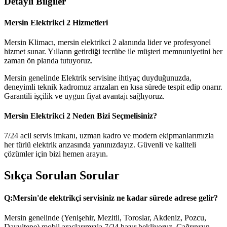
Detaylı Bilgiler
Mersin Elektrikci 2 Hizmetleri
Mersin Klimacı, mersin elektrikci 2 alanında lider ve profesyonel
hizmet sunar. Yılların getirdiği tecrübe ile müşteri memnuniyetini her
zaman ön planda tutuyoruz.
Mersin genelinde Elektrik servisine ihtiyaç duyduğunuzda,
deneyimli teknik kadromuz arızaları en kısa sürede tespit edip onarır.
Garantili işçilik ve uygun fiyat avantajı sağlıyoruz.
Mersin Elektrikci 2 Neden Bizi Seçmelisiniz?
7/24 acil servis imkanı, uzman kadro ve modern ekipmanlarımızla
her türlü elektrik arızasında yanınızdayız. Güvenli ve kaliteli
çözümler için bizi hemen arayın.
Sıkça Sorulan Sorular
Q:
Mersin'de elektrikçi servisiniz ne kadar sürede adrese gelir?
Mersin genelinde (Yenişehir, Mezitli, Toroslar, Akdeniz, Pozcu,
Davultepe) mobil araçlarımızla 7/24 hazır bekliyoruz. Çağrınızın