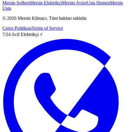
Mersin Şofben
Mersin Elektrikçi
Mersin Avize
Usta Hemen
Mersin
Usta
©
2026
Mersin Klimacı.
Tüm hakları saklıdır.
Çerez Politikası
Terms of Service
7/24 Acil Elektrikçi ⚡